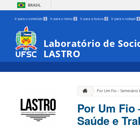
BRASIL
Ir para o conteúdo
1
Ir para o menu
2
Ir para a busca
3
Ir para o rodapé
4
Laboratório de Soci
LASTRO
Por Um Fio – Seminário 
Por Um Fio 
Saúde e Tra