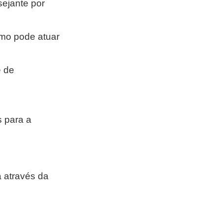
esejante por
smo pode atuar
e de
s para a
a através da