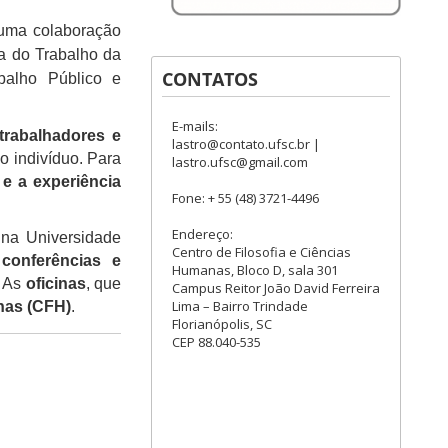
 uma colaboração
ia do Trabalho da
CONTATOS
alho Público e
E-mails:
trabalhadores e
lastro@contato.ufsc.br |
o indivíduo. Para
lastro.ufsc@gmail.com
e a experiência
Fone: + 55 (48) 3721-4496
Endereço:
na Universidade
Centro de Filosofia e Ciências
onferências e
Humanas, Bloco D, sala 301
. As
oficinas
, que
Campus Reitor João David Ferreira
Lima – Bairro Trindade
nas (CFH)
.
Florianópolis, SC
CEP 88.040-535