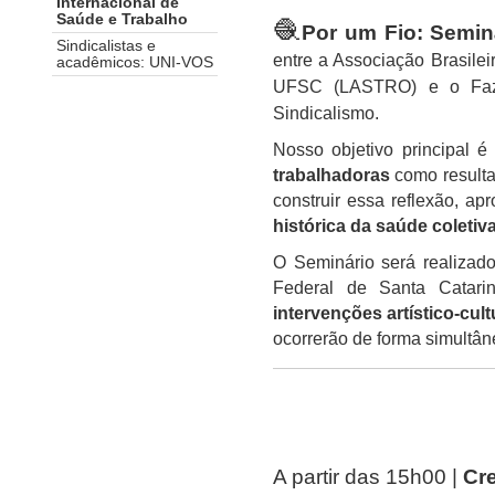
Internacional de
Saúde e Trabalho
🧶
Por um Fio: Semin
Sindicalistas e
entre a Associação Brasile
acadêmicos: UNI-VOS
UFSC (LASTRO) e o Faze
Sindicalismo.
Nosso objetivo principal é
trabalhadoras
como resulta
construir essa reflexão, a
histórica da saúde coletiva
O Seminário será realizad
Federal de Santa Catari
intervenções artístico-cult
ocorrerão de forma simultân
A partir das 15h00 |
Cr