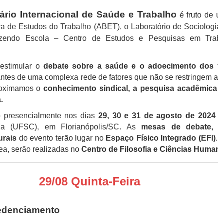
ário Internacional de Saúde e Trabalho
é fruto de
ira de Estudos do Trabalho (ABET), o Laboratório de Sociolog
ndo Escola – Centro de Estudos e Pesquisas em Trab
 estimular o
debate sobre a saúde e o adoecimento dos 
ntes de uma complexa rede de fatores que não se restringem a
proximamos o
conhecimento sindical, a pesquisa acadêmica 
.
o presencialmente nos dias
29, 30 e 31 de agosto de 2024
na (UFSC), em Florianópolis/SC. As
mesas de debate, c
urais
do evento terão lugar no
Espaço Físico Integrado (EFI)
ea, serão realizadas no
Centro de Filosofia e Ciências Huma
29/08 Quinta-Feira
—
edenciamento