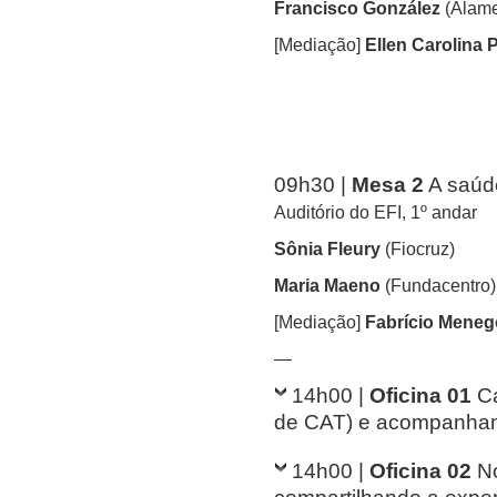
Francisco González
(Alame
[Mediação]
Ellen Carolina 
—
09h30 |
Mesa 2
A saúde
Auditório do EFI, 1º andar
Sônia Fleury
(Fiocruz)
Maria Maeno
(Fundacentro)
[Mediação]
Fabrício Mene
—
14h00 |
Oficina 01
C
de CAT) e acompanham
14h00 |
Oficina 02
N