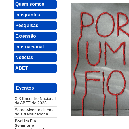
Quem somos
Integrantes
Pesquisas
Extensão
Internacional
Notícias
ABET
Eventos
XIX Encontro Nacional
da ABET de 2025
Sobre-viver: o cinema
do.a trabalhador.a
Por Um Fio:
Seminário