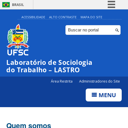
BRASIL
Simplifique!
ACESSIBILIDADE
ALTO CONTRASTE
MAPA DO SITE
Comunica BR
Participe
Acesso à informação
Legislação
Laboratório de Sociologia
Canais
do Trabalho – LASTRO
Área Restrita
Administradores do Site
MENU
Quem somos