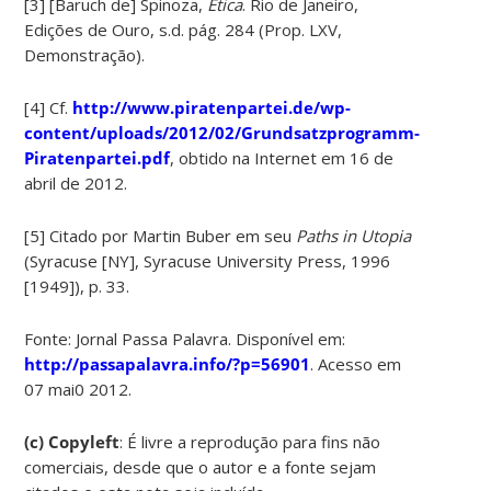
[3] [Baruch de] Spinoza,
Ética
. Rio de Janeiro,
Edições de Ouro, s.d. pág. 284 (Prop. LXV,
Demonstração).
[4] Cf.
http://www.piratenpartei.de/wp-
content/uploads/2012/02/Grundsatzprogramm-
Piratenpartei.pdf
, obtido na Internet em 16 de
abril de 2012.
[5] Citado por Martin Buber em seu
Paths in Utopia
(Syracuse [NY], Syracuse University Press, 1996
[1949]), p. 33.
Fonte: Jornal Passa Palavra. Disponível em:
http://passapalavra.info/?p=56901
. Acesso em
07 mai0 2012.
(c) Copyleft
: É livre a reprodução para fins não
comerciais, desde que o autor e a fonte sejam