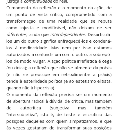
justiça à
complexidade
do real.
O momento da reflexão e o momento da ação, de
um ponto de vista crítico, comprometido com a
transformação de uma realidade que se reputa
como injusta e modificável, não deixam de ser
diferentes
, ainda que
interdependentes
. Desarticulá-
los um do outro significa enfraquecê-los e condená-
los à mediocridade. Mas nem por isso estamos
autorizados a confundir um com o outro, a sobrepô-
los de modo vulgar. A ação política irrefletida é cega
(ou cínica); a reflexão que não se alimente da práxis
(e não se preocupe em retroalimentar a práxis)
tende à esterilidade política (e ao estetismo elitista,
quando não à hipocrisia).
O momento da reflexão precisa ser um momento
de abertura radical à dúvida, de crítica, mas também
de autocrítica (subjetiva mas também
“intersubjetiva”, isto é, de teste e escrutínio das
posições daqueles com quem simpatizamos, e que
às vezes gostariam de transformar suas posições