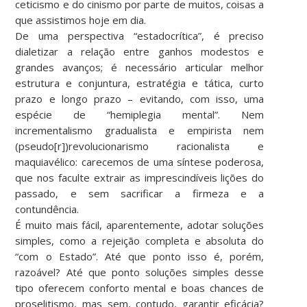
ceticismo e do cinismo por parte de muitos, coisas a
que assistimos hoje em dia.
De uma perspectiva “estadocrítica”, é preciso
dialetizar a relação entre ganhos modestos e
grandes avanços; é necessário articular melhor
estrutura e conjuntura, estratégia e tática, curto
prazo e longo prazo – evitando, com isso, uma
espécie de “hemiplegia mental”. Nem
incrementalismo gradualista e empirista nem
(pseudo[r])revolucionarismo racionalista e
maquiavélico: carecemos de uma síntese poderosa,
que nos faculte extrair as imprescindíveis lições do
passado, e sem sacrificar a firmeza e a
contundência.
É muito mais fácil, aparentemente, adotar soluções
simples, como a rejeição completa e absoluta do
“com o Estado”. Até que ponto isso é, porém,
razoável? Até que ponto soluções simples desse
tipo oferecem conforto mental e boas chances de
proselitismo, mas sem, contudo, garantir eficácia?