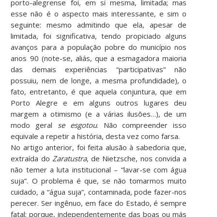
porto-alegrense foi, em si mesma, limitada; mas
esse não é o aspecto mais interessante, e sim o
seguinte: mesmo admitindo que ela, apesar de
limitada, foi significativa, tendo propiciado alguns
avanços para a população pobre do município nos
anos 90 (note-se, aliás, que a esmagadora maioria
das demais experiências “participativas” não
possuiu, nem de longe, a mesma profundidade), o
fato, entretanto, é que aquela conjuntura, que em
Porto Alegre e em alguns outros lugares deu
margem a otimismo (e a várias ilusões…), de um
modo geral
se esgotou
. Não compreender isso
equivale a repetir a história, desta vez como farsa.
No artigo anterior, foi feita alusão à sabedoria que,
extraída do
Zaratustra
, de Nietzsche, nos convida a
não temer a luta institucional – “lavar-se com água
suja”. O problema é que, se não tomarmos muito
cuidado, a “água suja”, contaminada, pode fazer-nos
perecer. Ser ingênuo, em face do Estado, é sempre
fatal; porque, independentemente das boas ou más