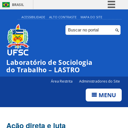
BRASIL
Simplifique!
ACESSIBILIDADE
ALTO CONTRASTE
MAPA DO SITE
Comunica BR
Participe
Acesso à informação
Legislação
Laboratório de Sociologia
Canais
do Trabalho – LASTRO
Área Restrita
Administradores do Site
MENU
Ação direta e luta