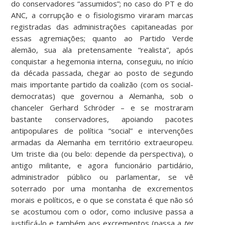
do conservadores “assumidos”; no caso do PT e do
ANC, a corrupção e o fisiologismo viraram marcas
registradas das administrações capitaneadas por
essas agremiações; quanto ao Partido Verde
alemão, sua ala pretensamente “realista”, após
conquistar a hegemonia interna, conseguiu, no início
da década passada, chegar ao posto de segundo
mais importante partido da coalizão (com os social-
democratas) que governou a Alemanha, sob o
chanceler Gerhard Schröder – e se mostraram
bastante conservadores, apoiando pacotes
antipopulares de política “social” e intervenções
armadas da Alemanha em território extraeuropeu.
Um triste dia (ou belo: depende da perspectiva), o
antigo militante, e agora funcionário partidário,
administrador público ou parlamentar, se vê
soterrado por uma montanha de excrementos
morais e políticos, e o que se constata é que não só
se acostumou com o odor, como inclusive passa a
justificá-lo e também aos excrementos (passa a
ter