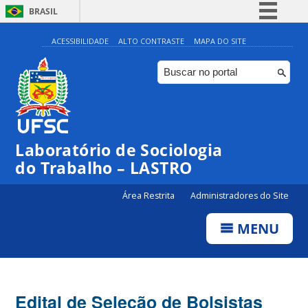
BRASIL
Simplifique!
ACESSIBILIDADE
ALTO CONTRASTE
MAPA DO SITE
Comunica BR
Participe
Acesso à informação
Legislação
Laboratório de Sociologia
Canais
do Trabalho – LASTRO
Área Restrita
Administradores do Site
MENU
Edital de Seleção de Bolsistas