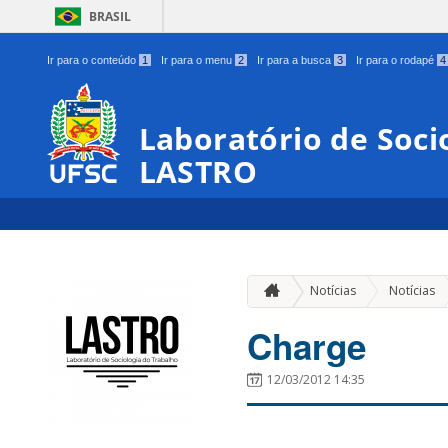
BRASIL
Ir para o conteúdo
1
Ir para o menu
2
Ir para a busca
3
Ir para o rodapé
4
Laboratório de Soci
LASTRO
Notícias
Notícias
Charge
12/03/2012 14:35