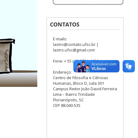
CONTATOS
E-mails:
lastro@contato.ufsc.br |
lastro.ufsc@gmail.com
Fone: + 55 (48) 3721-4496
Endereço:
Centro de Filosofia e Ciências
Humanas, Bloco D, sala 301
Campus Reitor João David Ferreira
Lima – Bairro Trindade
Florianópolis, SC
CEP 88.040-535