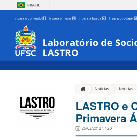
BRASIL
Ir para o conteúdo
1
Ir para o menu
2
Ir para a busca
3
Ir para o rodapé
4
Laboratório de Soci
LASTRO
Notícias
Notícias
LASTRO e C
Primavera Ár
26/03/2012 14:20