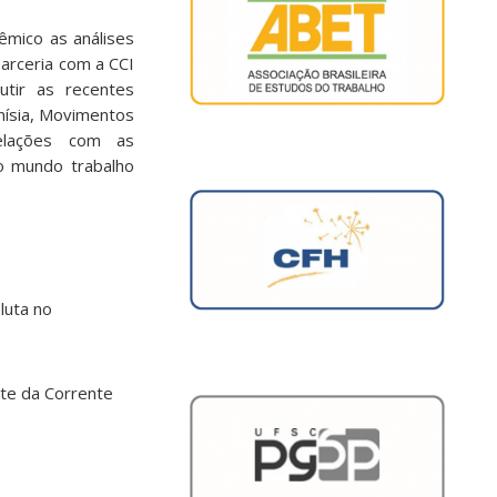
êmico as análises
arceria com a CCI
utir as recentes
nísia, Movimentos
relações com as
o mundo trabalho
luta no
nte da Corrente