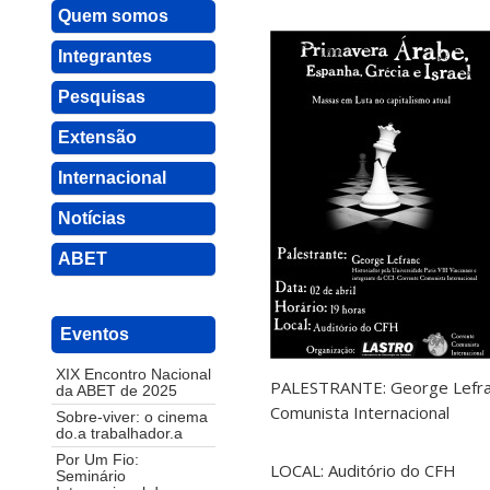
Quem somos
Integrantes
Pesquisas
Extensão
Internacional
Notícias
ABET
Eventos
XIX Encontro Nacional
PALESTRANTE: George Lefranc
da ABET de 2025
Comunista Internacional
Sobre-viver: o cinema
do.a trabalhador.a
Por Um Fio:
LOCAL: Auditório do CFH
Seminário