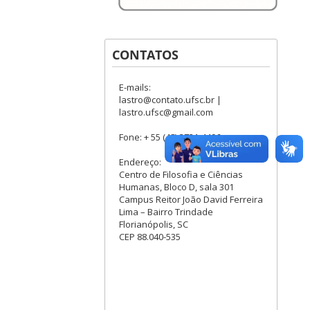
CONTATOS
E-mails:
lastro@contato.ufsc.br |
lastro.ufsc@gmail.com
Fone: + 55 (48) 3721-4496
Endereço:
Centro de Filosofia e Ciências
Humanas, Bloco D, sala 301
Campus Reitor João David Ferreira
Lima – Bairro Trindade
Florianópolis, SC
CEP 88.040-535