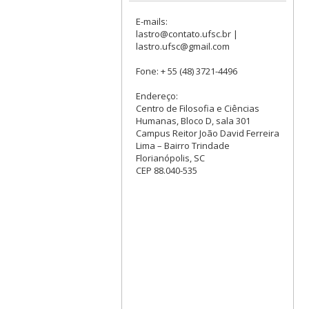
E-mails:
lastro@contato.ufsc.br |
lastro.ufsc@gmail.com
Fone: + 55 (48) 3721-4496
Endereço:
Centro de Filosofia e Ciências
Humanas, Bloco D, sala 301
Campus Reitor João David Ferreira
Lima – Bairro Trindade
Florianópolis, SC
CEP 88.040-535