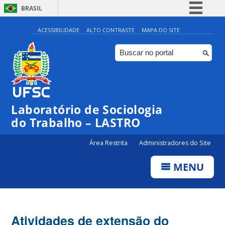
BRASIL
Simplifique!
ACESSIBILIDADE
ALTO CONTRASTE
MAPA DO SITE
Comunica BR
Participe
Acesso à informação
Legislação
Laboratório de Sociologia
Canais
do Trabalho – LASTRO
Área Restrita
Administradores do Site
MENU
Atividades de extensão do