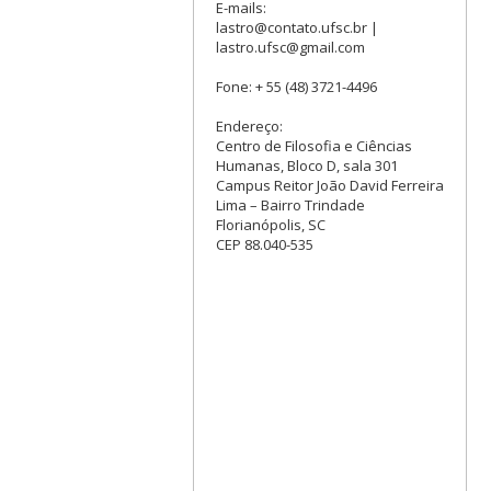
E-mails:
lastro@contato.ufsc.br |
lastro.ufsc@gmail.com
Fone: + 55 (48) 3721-4496
Endereço:
Centro de Filosofia e Ciências
Humanas, Bloco D, sala 301
Campus Reitor João David Ferreira
Lima – Bairro Trindade
Florianópolis, SC
CEP 88.040-535