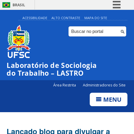
BRASIL
Simplifique!
ACESSIBILIDADE
ALTO CONTRASTE
MAPA DO SITE
Comunica BR
Participe
Acesso à informação
Legislação
Laboratório de Sociologia
Canais
do Trabalho – LASTRO
Área Restrita
Administradores do Site
MENU
Lançado blog para divulgar a