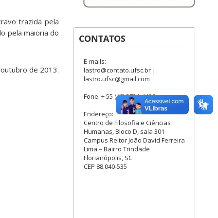
ravo trazida pela
do pela maioria do
CONTATOS
E-mails:
e outubro de 2013.
lastro@contato.ufsc.br |
lastro.ufsc@gmail.com
Fone: + 55 (48) 3721-4496
Endereço:
Centro de Filosofia e Ciências
Humanas, Bloco D, sala 301
Campus Reitor João David Ferreira
Lima – Bairro Trindade
Florianópolis, SC
CEP 88.040-535