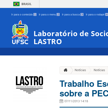
BRASIL
Ir para o conteúdo
1
Ir para o menu
2
Ir para a busca
3
Ir para o rodapé
4
Laboratório de Soci
LASTRO
Notícias
Notícias
Trabalho Es
sobre a PEC
07/11/2013 14:18