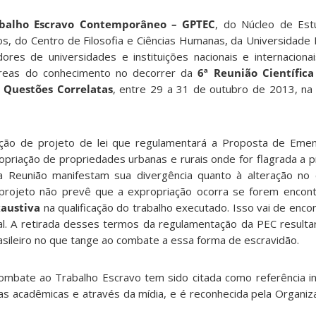
balho Escravo Contemporâneo – GPTEC
, do Núcleo de Est
s, do Centro de Filosofia e Ciências Humanas, da Universidade 
dores de universidades e instituições nacionais e internaciona
áreas do conhecimento no decorrer da
6ª Reunião Científic
 Questões Correlatas
, entre 29 a 31 de outubro de 2013, na
ão de projeto de lei que regulamentará a Proposta de Emend
priação de propriedades urbanas e rurais onde for flagrada a pr
da Reunião manifestam sua divergência quanto à alteração no 
projeto não prevê que a expropriação ocorra se forem encon
xaustiva
na qualificação do trabalho executado. Isso vai de enc
al. A retirada desses termos da regulamentação da PEC result
asileiro no que tange ao combate a essa forma de escravidão.
 combate ao Trabalho Escravo tem sido citada como referência i
as acadêmicas e através da mídia, e é reconhecida pela Organiza