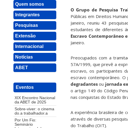
Quem somos
O Grupo de Pesquisa Tra
Integrantes
Públicas em Direitos Humano
Janeiro, reuniu 43 pesquisa
Pesquisas
estudantes de diferentes 
Escravo Contemporâneo e
Extensão
Janeiro.
Internacional
Notícias
Preocupados com a tramitaç
57A/1999, que prevê a expro
ABET
escravo, os participantes 
escravo contemporâneo. O 
degradantes
ou
jornada e
Eventos
o artigo 149 do Código Pen
nas conquistas do Estado Br
XIX Encontro Nacional
da ABET de 2025
Sobre-viver: o cinema
A experiência brasileira de
do.a trabalhador.a
através de diversas pesquis
Por Um Fio:
Seminário
do Trabalho (OIT).