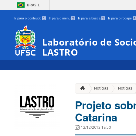
BRASIL
Ir para o conteúdo
1
Ir para o menu
2
Ir para a busca
3
Ir para o rodapé
4
Laboratório de Soci
LASTRO
Notícias
Notícias
Projeto sob
Catarina
12/12/2013 18:50