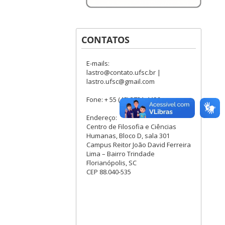
CONTATOS
E-mails:
lastro@contato.ufsc.br |
lastro.ufsc@gmail.com
Fone: + 55 (48) 3721-4496
Endereço:
Centro de Filosofia e Ciências
Humanas, Bloco D, sala 301
Campus Reitor João David Ferreira
Lima – Bairro Trindade
Florianópolis, SC
CEP 88.040-535