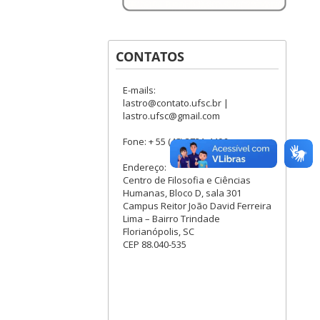
CONTATOS
E-mails:
lastro@contato.ufsc.br |
lastro.ufsc@gmail.com
Fone: + 55 (48) 3721-4496
Endereço:
Centro de Filosofia e Ciências
Humanas, Bloco D, sala 301
Campus Reitor João David Ferreira
Lima – Bairro Trindade
Florianópolis, SC
CEP 88.040-535