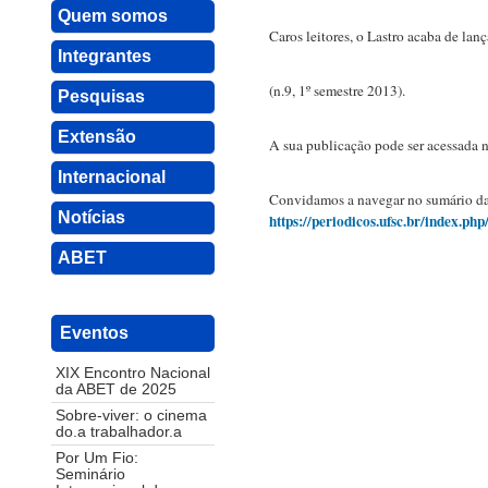
Quem somos
Caros leitores, o Lastro acaba de la
Integrantes
(n.9, 1º semestre 2013).
Pesquisas
Extensão
A sua publicação pode ser acessada n
Internacional
Convidamos a navegar no sumário da re
Notícias
https://periodicos.ufsc.br/index.ph
ABET
Eventos
XIX Encontro Nacional
da ABET de 2025
Sobre-viver: o cinema
do.a trabalhador.a
Por Um Fio:
Seminário