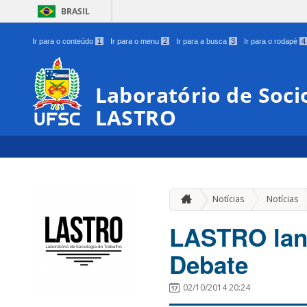
BRASIL
Ir para o conteúdo
1
Ir para o menu
2
Ir para a busca
3
Ir para o rodapé
4
Laboratório de Soci
LASTRO
Notícias
Notícias
LASTRO lan
Debate
02/10/2014 20:24