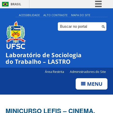
BRASIL
Simplifique!
ACESSIBILIDADE
ALTO CONTRASTE
MAPA DO SITE
Comunica BR
Participe
Acesso à informação
Legislação
Laboratório de Sociologia
Canais
do Trabalho – LASTRO
Área Restrita
Administradores do Site
MENU
MINICURSO LEFIS – CINEMA,