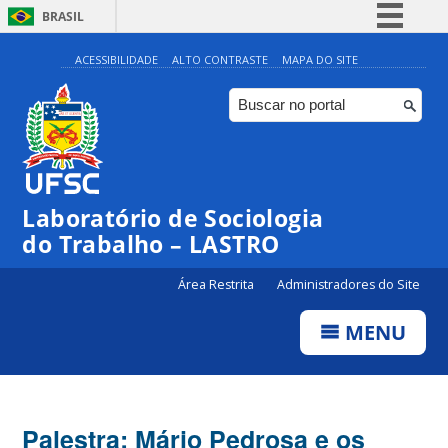
BRASIL
Simplifique!
ACESSIBILIDADE
ALTO CONTRASTE
MAPA DO SITE
Comunica BR
Participe
Acesso à informação
Legislação
Laboratório de Sociologia
Canais
do Trabalho – LASTRO
Área Restrita
Administradores do Site
MENU
Palestra: Mário Pedrosa e os