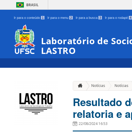
BRASIL
Ir para o conteúdo
1
Ir para o menu
2
Ir para a busca
3
Ir para o rodapé
4
Laboratório de Soci
LASTRO
Notícias
Notícias
Resultado d
relatoria e 
22/08/2024 16:53