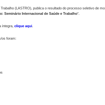
 Trabalho (LASTRO), publica o resultado do processo seletivo de mon
o: Seminário Internacional de Saúde e Trabalho
“.
a íntegra,
clique aqui
.
/os foram:
os