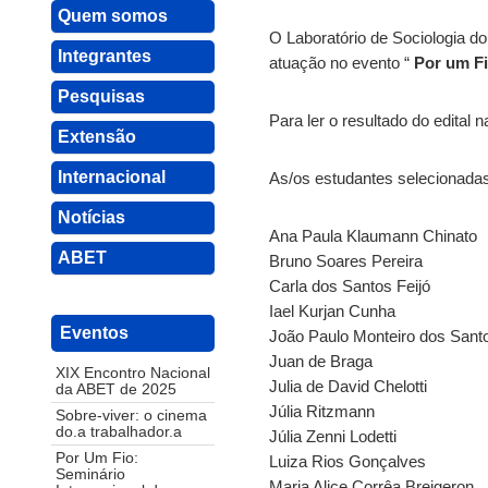
Quem somos
O Laboratório de Sociologia do
Integrantes
atuação no evento “
Por um Fi
Pesquisas
Para ler o resultado do edital n
Extensão
Internacional
As/os estudantes selecionadas
Notícias
Ana Paula Klaumann Chinato
ABET
Bruno Soares Pereira
Carla dos Santos Feijó
Iael Kurjan Cunha
Eventos
João Paulo Monteiro dos Sant
Juan de Braga
XIX Encontro Nacional
Julia de David Chelotti
da ABET de 2025
Júlia Ritzmann
Sobre-viver: o cinema
do.a trabalhador.a
Júlia Zenni Lodetti
Por Um Fio:
Luiza Rios Gonçalves
Seminário
Maria Alice Corrêa Breigeron