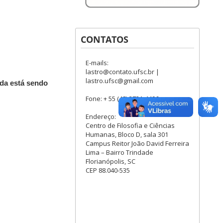
CONTATOS
E-mails:
lastro@contato.ufsc.br |
lastro.ufsc@gmail.com
da está sendo
Fone: + 55 (48) 3721-4496
Endereço:
Centro de Filosofia e Ciências
Humanas, Bloco D, sala 301
Campus Reitor João David Ferreira
Lima – Bairro Trindade
Florianópolis, SC
CEP 88.040-535