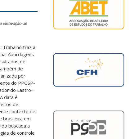
a efetivação de
C Trabalho traz a
rina: Abordagens
esultados de
e também de
ganizada por
cente do PPGSP-
ador do Lastro-
A data é
ireitos de
sente contexto de
 brasileira em
endo buscada a
gias de controle