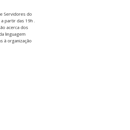
 de Servidores do
a partir das 19h .
xão acerca dos
 da linguagem
as à organização