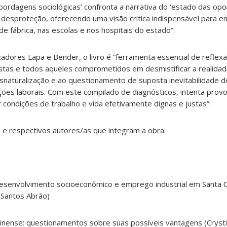
abordagens sociológicas’ confronta a narrativa do ‘estado das op
 desproteção, oferecendo uma visão crítica indispensável para e
e fábrica, nas escolas e nos hospitais do estado”.
dores Lapa e Bender, o livro é “ferramenta essencial de reflexã
istas e todos aqueles comprometidos em desmistificar a realidad
snaturalização e ao questionamento de suposta inevitabilidade d
ções laborais. Com este compilado de diagnósticos, intenta prov
r condições de trabalho e vida efetivamente dignas e justas”.
os e respectivos autores/as que integram a obra:
: desenvolvimento socioeconômico e emprego industrial em Santa C
 Santos Abrão)
rinense: questionamentos sobre suas possíveis vantagens (Cryst