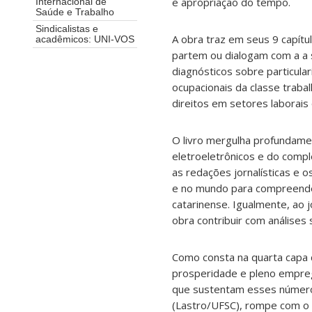
e apropriação do tempo.
Internacional de
Saúde e Trabalho
Sindicalistas e
A obra traz em seus 9 capít
acadêmicos: UNI-VOS
partem ou dialogam com a a s
diagnósticos sobre particula
ocupacionais da classe trab
direitos em setores laborai
O livro mergulha profundame
eletroeletrônicos e do complex
as redações jornalísticas e o
e no mundo para compreender
catarinense. Igualmente, ao 
obra contribuir com análises
Como consta na quarta capa 
prosperidade e pleno empreg
que sustentam esses números.
(Lastro/UFSC), rompe com o 