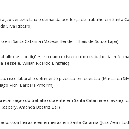
igração venezuelana e demanda por força de trabalho em Santa Ca
a Silva Ribeiro)
alho em Santa Catarina (Mateus Bender, Thaís de Souza Lapa)
rabalho: as condições e o dano existencial no trabalho da enfe
a Tessele, Willian Ricardo Binsfeld)
o: risco laboral e sofrimento psíquico em questão (Marcia da Sil
iago Pich, Bárbara Amorim)
 a precarização do trabalho docente em Santa Catarina e o avanço 
e Kaspary, Amanda Beatriz Bail)
izado: cozinheiras e enfermeiras em Santa Catarina (Júlia Zenni Lode