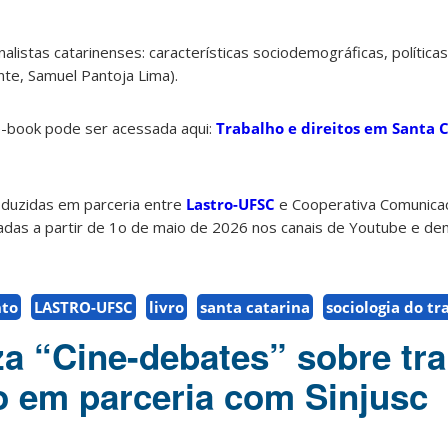
rnalistas catarinenses: características sociodemográficas, política
nte, Samuel Pantoja Lima).
 e-book pode ser acessada aqui:
Trabalho e direitos em Santa C
roduzidas em parceria entre
Lastro-UFSC
e Cooperativa Comunicaci
das a partir de 1o de maio de 2026 nos canais de Youtube e de
to
LASTRO-UFSC
livro
santa catarina
sociologia do tr
za “Cine-debates” sobre tr
o em parceria com Sinjusc