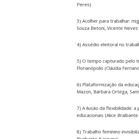
Peres)
3) Acolher para trabalhar: m
Souza Betoni, Vicente Neves d
4) Assédio eleitoral no trab
5) O tempo capturado pelo t
Florianópolis (Cláudia Fernand
6) Plataformização da educaçã
Mazon, Bárbara Ortega, Sant
7) A ilusão da flexibilidade:
educacionais (Alice Braibant
8) Trabalho feminino invisibil
Braibante Kaspary)