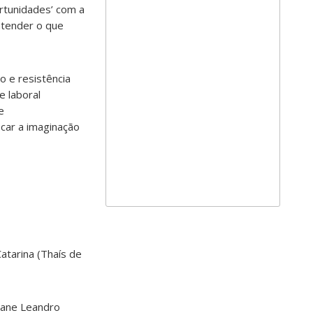
ortunidades’ com a
ntender o que
o e resistência
e laboral
e
ocar a imaginação
atarina (Thaís de
iane Leandro