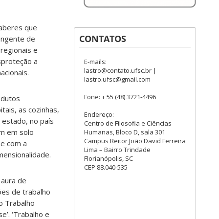
saberes que
CONTATOS
rangente de
 regionais e
sproteção a
E-mails:
lastro@contato.ufsc.br |
acionais.
lastro.ufsc@gmail.com
Fone: + 55 (48) 3721-4496
odutos
itais, as cozinhas,
Endereço:
o estado, no país
Centro de Filosofia e Ciências
am em solo
Humanas, Bloco D, sala 301
Campus Reitor João David Ferreira
se com a
Lima – Bairro Trindade
mensionalidade.
Florianópolis, SC
CEP 88.040-535
 aura de
ões de trabalho
o Trabalho
e’. ‘Trabalho e