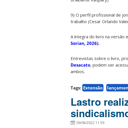
9) O perfil profissional de jo
trabalho (Cesar Orlando Vale
A íntegra do livro na versão
Sorian, 2026).
Entrevistas sobre o livro, p
Desacato
, podem ser acessa
ambos.
Tags:
Extensão
lançamen
Lastro reali
sindicalism
09/08/2022 11:59