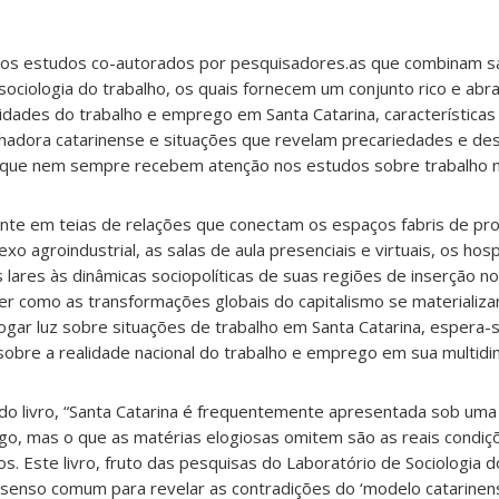
ulos estudos co-autorados por pesquisadores.as que combinam 
ociologia do trabalho, os quais fornecem um conjunto rico e ab
ridades do trabalho e emprego em Santa Catarina, características
alhadora catarinense e situações que revelam precariedades e de
s que nem sempre recebem atenção nos estudos sobre trabalho n
nte em teias de relações que conectam os espaços fabris de pr
o agroindustrial, as salas de aula presenciais e virtuais, os hosp
s lares às dinâmicas sociopolíticas de suas regiões de inserção n
 como as transformações globais do capitalismo se materializ
jogar luz sobre situações de trabalho em Santa Catarina, espera-
 sobre a realidade nacional do trabalho e emprego em sua multidi
do livro, “Santa Catarina é frequentemente apresentada sob uma
o, mas o que as matérias elogiosas omitem são as reais condiç
 Este livro, fruto das pesquisas do Laboratório de Sociologia d
senso comum para revelar as contradições do ‘modelo catarinens