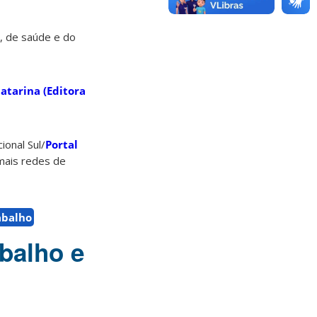
s, de saúde e do
atarina (Editora
onal Sul/
Portal
mais redes de
abalho
abalho e