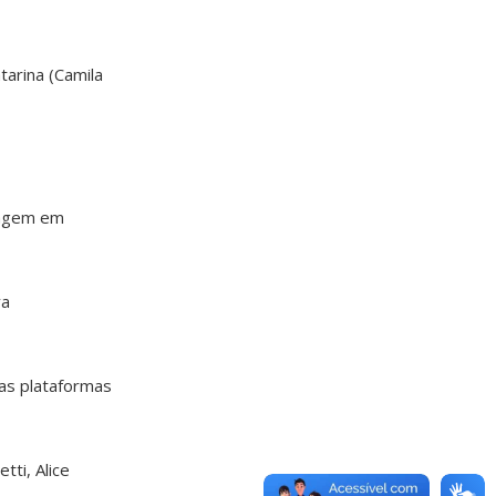
tarina (Camila
rmagem em
va
das plataformas
tti, Alice