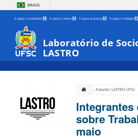
BRASIL
Ir para o conteúdo
1
Ir para o menu
2
Ir para a busca
3
Ir para o rodapé
4
Laboratório de Soci
LASTRO
Assunto: LASTRO-UFSC
Integrantes
sobre Traba
maio