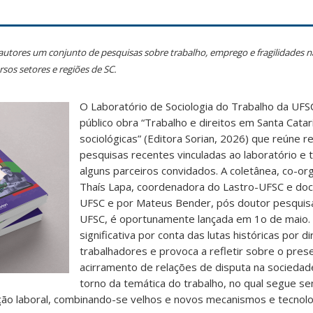
autores um conjunto de pesquisas sobre trabalho, emprego e fragilidades n
rsos setores e regiões de SC.
O Laboratório de Sociologia do Trabalho da UFS
público obra “Trabalho e direitos em Santa Cata
sociológicas” (Editora Sorian, 2026) que reúne r
pesquisas recentes vinculadas ao laboratório 
alguns parceiros convidados. A coletânea, co-or
Thaís Lapa, coordenadora do Lastro-UFSC e do
UFSC e por Mateus Bender, pós doutor pesquis
UFSC, é oportunamente lançada em 1o de maio. 
significativa por conta das lutas históricas por d
trabalhadores e provoca a refletir sobre o pre
acirramento de relações de disputa na sociedade
torno da temática do trabalho, no qual segue s
ação laboral, combinando-se velhos e novos mecanismos e tecnolo