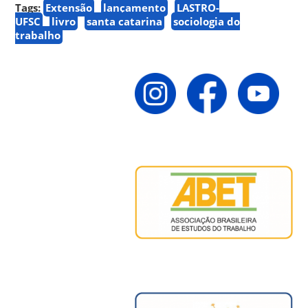
Tags:
Extensão
lançamento
LASTRO-
UFSC
livro
santa catarina
sociologia do
trabalho