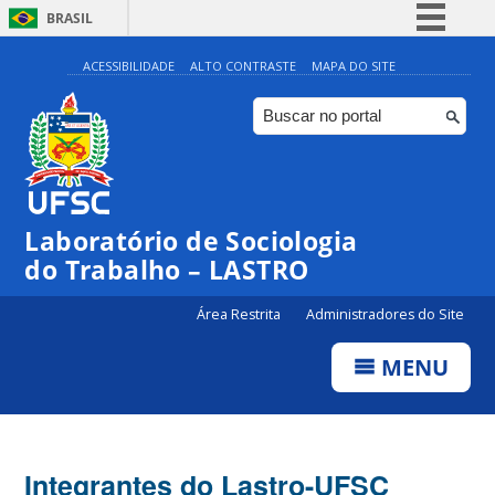
BRASIL
Simplifique!
ACESSIBILIDADE
ALTO CONTRASTE
MAPA DO SITE
Comunica BR
Participe
Acesso à informação
Legislação
Laboratório de Sociologia
Canais
do Trabalho – LASTRO
Área Restrita
Administradores do Site
MENU
Integrantes do Lastro-UFSC