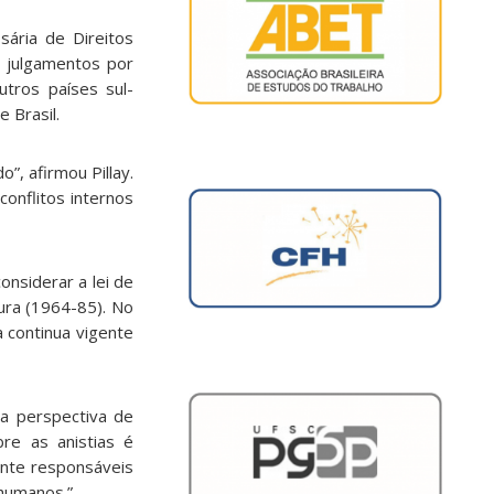
sária de Direitos
e julgamentos por
utros países sul-
 Brasil.
”, afirmou Pillay.
onflitos internos
nsiderar a lei de
ura (1964-85). No
ia continua vigente
 a perspectiva de
re as anistias é
ente responsáveis
 humanos.”