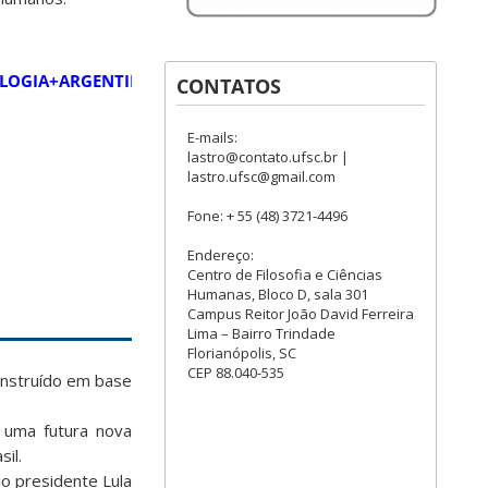
ONU+ELOGIA+ARGENTINA+PELO+JULGAMENTO+DE+REPRESSORES+
CONTATOS
E-mails:
lastro@contato.ufsc.br |
lastro.ufsc@gmail.com
Fone: + 55 (48) 3721-4496
Endereço:
Centro de Filosofia e Ciências
Humanas, Bloco D, sala 301
Campus Reitor João David Ferreira
Lima – Bairro Trindade
Florianópolis, SC
CEP 88.040-535
onstruído em base
 uma futura nova
il.
o presidente Lula