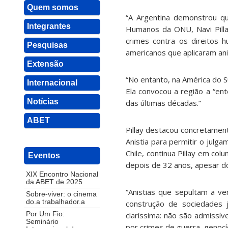
Quem somos
“A Argentina demonstrou qu
Integrantes
Humanos da ONU, Navi Pilla
crimes contra os direitos h
Pesquisas
americanos que aplicaram anis
Extensão
“No entanto, na América do S
Internacional
Ela convocou a região a “en
Notícias
das últimas décadas.”
ABET
Pillay destacou concretament
Anistia para permitir o jul
Chile, continua Pillay em colu
Eventos
depois de 32 anos, apesar do
XIX Encontro Nacional
da ABET de 2025
“Anistias que sepultam a ve
Sobre-viver: o cinema
do.a trabalhador.a
construção de sociedades j
claríssima: não são admiss
Por Um Fio:
Seminário
por crimes de guerra, genocí