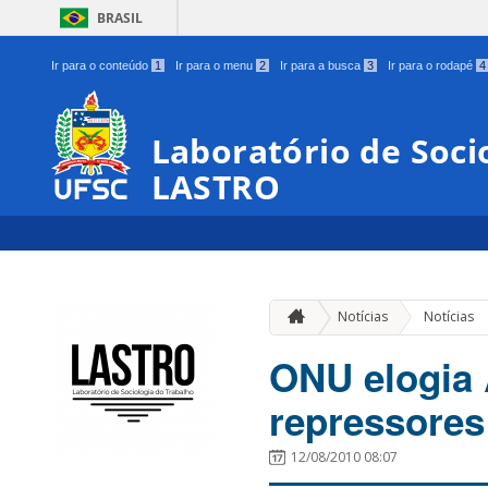
BRASIL
Ir para o conteúdo
1
Ir para o menu
2
Ir para a busca
3
Ir para o rodapé
4
Laboratório de Soci
LASTRO
Notícias
Notícias
ONU elogia 
repressores
12/08/2010 08:07