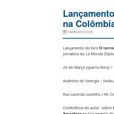
Lançamento 
na Colômbi
14/05/2010 10:39
Lançamento do livro
O terro
jornalista do
Le Monde Diplo
24 de Março (quarta-feira) /
Auditório do Sinergia – Sindic
Rua Lacerda coutinho,149, Ce
Conferência do autor sobre
Amazônia
no lançamento do l