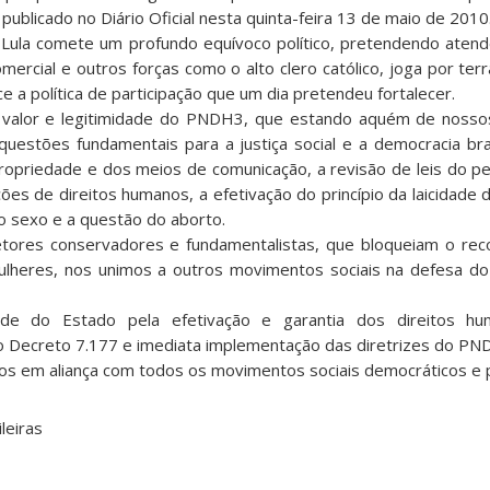
 publicado no Diário Oficial nesta quinta-feira 13 de maio de 2010
Lula comete um profundo equívoco político, pretendendo aten
omercial e outros forças como o alto clero católico, joga por ter
e a política de participação que um dia pretendeu fortalecer.
 valor e legitimidade do PNDH3, que estando aquém de nossos
questões fundamentais para a justiça social e a democracia bras
ropriedade e dos meios de comunicação, a revisão de leis do pe
ões de direitos humanos, a efetivação do princípio da laicidade 
o sexo e a questão do aborto.
ores conservadores e fundamentalistas, que bloqueiam o rec
lheres, nos unimos a outros movimentos sociais na defesa do 
de do Estado pela efetivação e garantia dos direitos hu
Decreto 7.177 e imediata implementação das diretrizes do PN
tos em aliança com todos os movimentos sociais democráticos e 
leiras