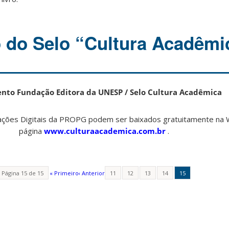
 do Selo “Cultura Acadêmi
to Fundação Editora da UNESP / Selo Cultura Acadêmica
cações Digitais da PROPG podem ser baixados gratuitamente na
página
www.culturaacademica.com.br
.
Página 15 de 15
« Primeiro
‹ Anterior
11
12
13
14
15