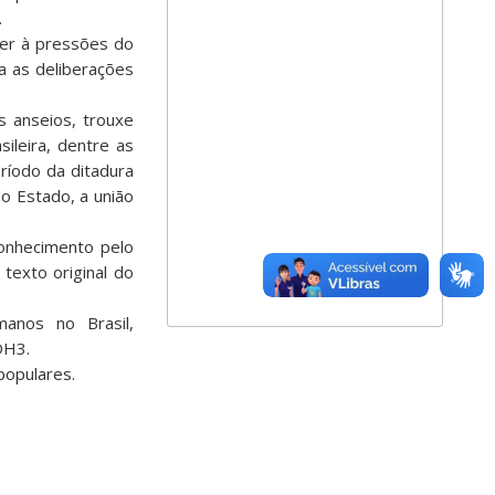
.
der à pressões do
ra as deliberações
 anseios, trouxe
ileira, dentre as
ríodo da ditadura
do Estado, a união
onhecimento pelo
texto original do
manos no Brasil,
DH3.
populares.