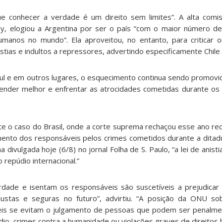
e conhecer a verdade é um direito sem limites”. A alta comis
y, elogiou a Argentina por ser o país “com o maior número d
umanos no mundo”. Ela aproveitou, no entanto, para criticar o
tias e indultos a repressores, advertindo especificamente Chile e
ul e em outros lugares, o esquecimento continua sendo promovido
tender melhor e enfrentar as atrocidades cometidas durante os c
e o caso do Brasil, onde a corte suprema rechaçou esse ano reco
gamento dos responsáveis pelos crimes cometidos durante a ditad
na divulgada hoje (6/8) no jornal Folha de S. Paulo, “a lei de anist
 repúdio internacional.”
rdade e isentam os responsáveis são suscetíveis a prejudicar
ustas e seguras no futuro”, advirtiu. “A posição da ONU sob
íveis se evitam o julgamento de pessoas que podem ser penalm
dio, crimes contra a humanidade ou violações graves de direitos