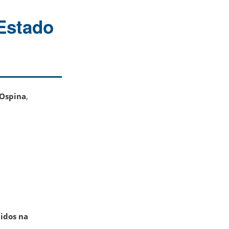
Estado
 Ospina
,
nidos na